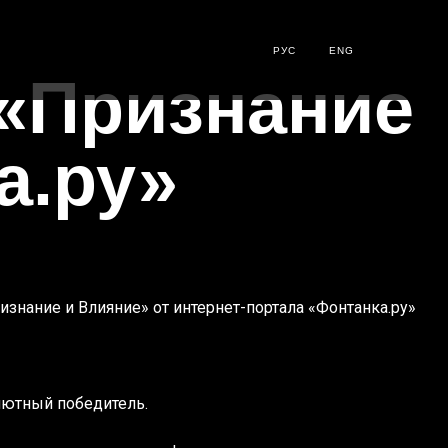
РУС
ENG
 «Признание
а.ру»
знание и Влияние» от интернет-портала «Фонтанка.ру»
олютный победитель.