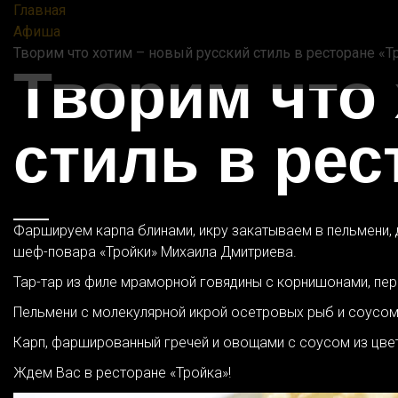
Главная
Афиша
Творим что хотим – новый русский стиль в ресторане «Т
Творим что
стиль в рес
Фаршируем карпа блинами, икру закатываем в пельмени,
шеф-повара «Тройки» Михаила Дмитриева.
Тар-тар из филе мраморной говядины с корнишонами, пе
Пельмени с молекулярной икрой осетровых рыб и соусом 
Карп, фаршированный гречей и овощами с соусом из цве
Ждем Вас в ресторане «Тройка»!