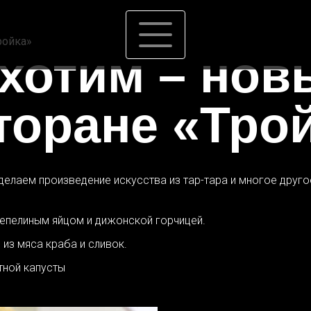
ройка»
 хотим – нов
торане «Тро
 делаем произведение искусства из тар-тара и многое дру
репелиным яйцом и дижонской горчицей.
из мяса краба и сливок.
тной капусты