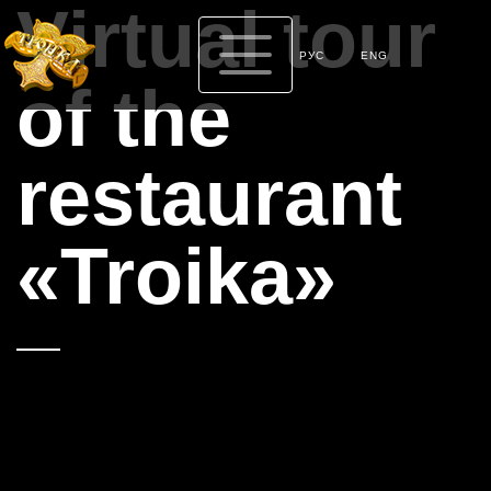
Virtual tour
РУС
ENG
of the
restaurant
«Troika»